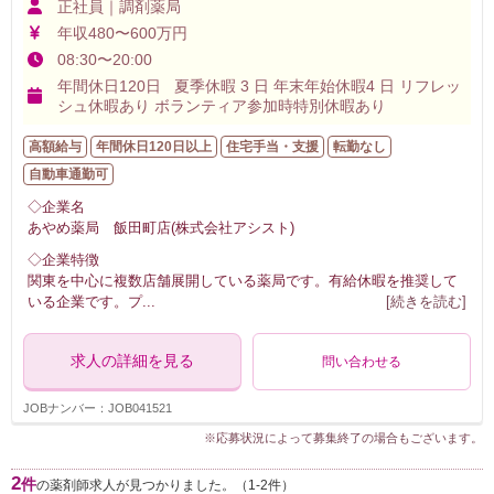
正社員｜調剤薬局
年収480〜600万円
08:30〜20:00
年間休日120日 夏季休暇 3 日 年末年始休暇4 日 リフレッ
シュ休暇あり ボランティア参加時特別休暇あり
高額給与
年間休日120日以上
住宅手当・支援
転勤なし
自動車通勤可
◇企業名
あやめ薬局 飯田町店(株式会社アシスト)
◇企業特徴
関東を中心に複数店舗展開している薬局です。有給休暇を推奨して
いる企業です。プ
...
[続きを読む]
求人の詳細を見る
問い合わせる
JOBナンバー：JOB041521
※応募状況によって募集終了の場合もございます。
2
件
の薬剤師求人が見つかりました。（1-2件）