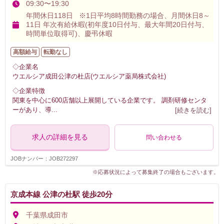
09:30〜19:30
年間休日118日 ※1日平均8時間勤務の場合、月間休日8～
11日 年次有給休暇(初年度10日付与、最大年間20日付与、
時間単位取得可)、慶弔休暇
高額給与
転勤なし
◇企業名
ウエルシア成田公津の杜店(ウエルシア薬局株式会社)
◇企業特徴
関東を中心に600店舗以上展開している企業です。 調剤研修センタ
ーがあり、導
...
[続きを読む]
求人の詳細を見る
問い合わせる
JOBナンバー：JOB272297
※応募状況によって募集終了の場合もございます。
京成本線 公津の杜駅 徒歩20分
千葉県成田市