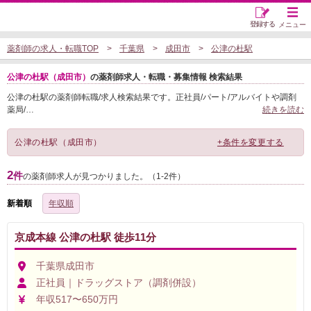
登録する
メニュー
薬剤師の求人・転職TOP
千葉県
成田市
公津の杜駅
公津の杜駅（成田市）
の薬剤師求人・転職・募集情報 検索結果
公津の杜駅の薬剤師転職/求人検索結果です。正社員/パート/アルバイトや調剤
薬局/
…
続きを読む
公津の杜駅（成田市）
+条件を変更する
2
件
の薬剤師求人が見つかりました。（1-2件）
新着順
年収順
京成本線 公津の杜駅 徒歩11分
千葉県成田市
正社員｜ドラッグストア（調剤併設）
年収517〜650万円