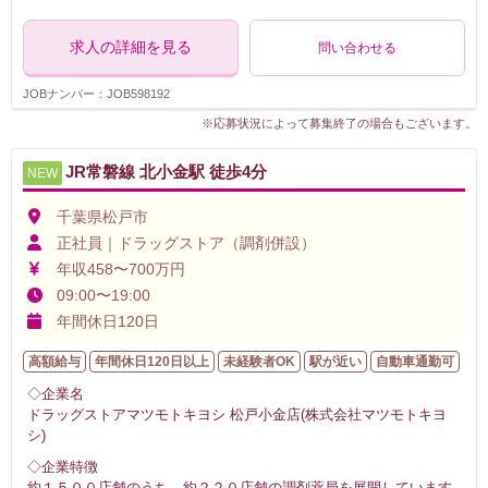
求人の詳細を見る
問い合わせる
JOBナンバー：JOB598192
※応募状況によって募集終了の場合もございます。
JR常磐線 北小金駅 徒歩4分
NEW
千葉県松戸市
正社員｜ドラッグストア（調剤併設）
年収458〜700万円
09:00〜19:00
年間休日120日
高額給与
年間休日120日以上
未経験者OK
駅が近い
自動車通勤可
◇企業名
ドラッグストアマツモトキヨシ 松戸小金店(株式会社マツモトキヨ
シ)
◇企業特徴
約１５００店舗のうち、約２２０店舗の調剤薬局を展開しています