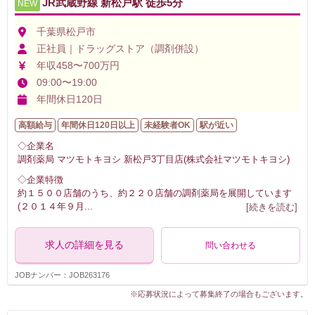
JR武蔵野線 新松戸駅 徒歩5分
NEW
千葉県松戸市
正社員｜ドラッグストア（調剤併設）
年収458〜700万円
09:00〜19:00
年間休日120日
高額給与
年間休日120日以上
未経験者OK
駅が近い
◇企業名
調剤薬局 マツモトキヨシ 新松戸3丁目店(株式会社マツモトキヨシ)
◇企業特徴
約１５００店舗のうち、約２２０店舗の調剤薬局を展開しています
(２０１４年９月
...
[続きを読む]
求人の詳細を見る
問い合わせる
JOBナンバー：JOB263176
※応募状況によって募集終了の場合もございます。