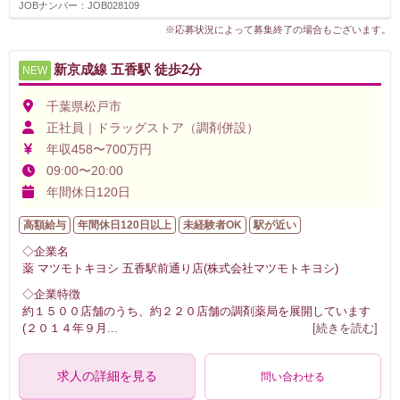
JOBナンバー：JOB028109
※応募状況によって募集終了の場合もございます。
新京成線 五香駅 徒歩2分
NEW
千葉県松戸市
正社員｜ドラッグストア（調剤併設）
年収458〜700万円
09:00〜20:00
年間休日120日
高額給与
年間休日120日以上
未経験者OK
駅が近い
◇企業名
薬 マツモトキヨシ 五香駅前通り店(株式会社マツモトキヨシ)
◇企業特徴
約１５００店舗のうち、約２２０店舗の調剤薬局を展開しています
(２０１４年９月
...
[続きを読む]
求人の詳細を見る
問い合わせる