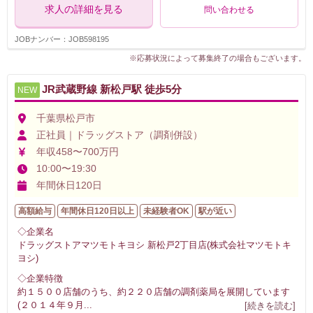
求人の詳細を見る
問い合わせる
JOBナンバー：JOB598195
※応募状況によって募集終了の場合もございます。
JR武蔵野線 新松戸駅 徒歩5分
NEW
千葉県松戸市
正社員｜ドラッグストア（調剤併設）
年収458〜700万円
10:00〜19:30
年間休日120日
高額給与
年間休日120日以上
未経験者OK
駅が近い
◇企業名
ドラッグストアマツモトキヨシ 新松戸2丁目店(株式会社マツモトキ
ヨシ)
◇企業特徴
約１５００店舗のうち、約２２０店舗の調剤薬局を展開しています
(２０１４年９月
...
[続きを読む]