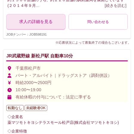
(２０１４年９月
...
[続きを読む]
求人の詳細を見る
問い合わせる
JOBナンバー：JOB598191
※応募状況によって募集終了の場合もございます。
JR武蔵野線 新松戸駅 自動車10分
千葉県松戸市
パート・アルバイト｜ドラッグストア（調剤併設）
時給2000〜2500円
10:00〜19:00
有給休暇の付与について：法定に準ずる
転勤なし
未経験者OK
◇企業名
薬マツモトキヨシテラスモール松戸店(株式会社マツモトキヨシ)
◇企業特徴