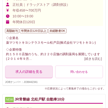
正社員｜ドラッグストア（調剤併設）
年収458〜700万円
10:00〜19:00
年間休日120日
高額給与
年間休日120日以上
未経験者OK
◇企業名
薬マツモトキヨシテラスモール松戸店(株式会社マツモトキヨシ)
◇企業特徴
約１５００店舗のうち、約２２０店舗の調剤薬局を展開しています
(２０１４年９月
...
[続きを読む]
求人の詳細を見る
問い合わせる
JOBナンバー：JOB442341
※応募状況によって募集終了の場合もございます。
JR常磐線 北松戸駅 自動車10分
NEW