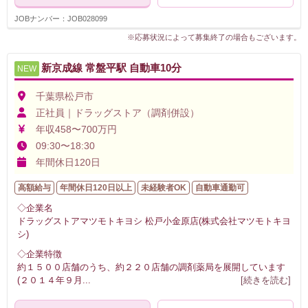
JOBナンバー：JOB028099
※応募状況によって募集終了の場合もございます。
新京成線 常盤平駅 自動車10分
NEW
千葉県松戸市
正社員｜ドラッグストア（調剤併設）
年収458〜700万円
09:30〜18:30
年間休日120日
高額給与
年間休日120日以上
未経験者OK
自動車通勤可
◇企業名
ドラッグストアマツモトキヨシ 松戸小金原店(株式会社マツモトキヨ
シ)
◇企業特徴
約１５００店舗のうち、約２２０店舗の調剤薬局を展開しています
(２０１４年９月
...
[続きを読む]