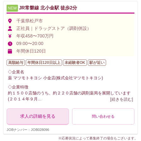
JR常磐線 北小金駅 徒歩2分
NEW
千葉県松戸市
正社員｜ドラッグストア（調剤併設）
年収458〜700万円
09:00〜20:00
年間休日120日
高額給与
年間休日120日以上
未経験者OK
駅が近い
◇企業名
薬 マツモトキヨシ 小金店(株式会社マツモトキヨシ)
◇企業特徴
約１５００店舗のうち、約２２０店舗の調剤薬局を展開しています
(２０１４年９月
...
[続きを読む]
求人の詳細を見る
問い合わせる
JOBナンバー：JOB028096
※応募状況によって募集終了の場合もございます。