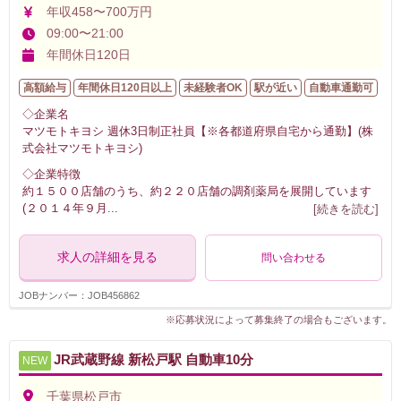
年収458〜700万円
09:00〜21:00
年間休日120日
高額給与
年間休日120日以上
未経験者OK
駅が近い
自動車通勤可
◇企業名
マツモトキヨシ 週休3日制正社員【※各都道府県自宅から通勤】(株
式会社マツモトキヨシ)
◇企業特徴
約１５００店舗のうち、約２２０店舗の調剤薬局を展開しています
(２０１４年９月
...
[続きを読む]
求人の詳細を見る
問い合わせる
JOBナンバー：JOB456862
※応募状況によって募集終了の場合もございます。
JR武蔵野線 新松戸駅 自動車10分
NEW
千葉県松戸市