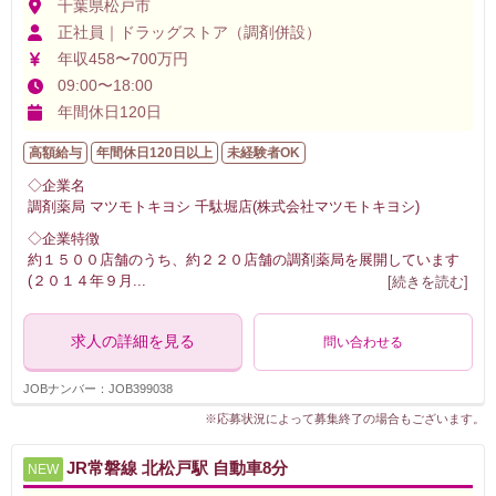
千葉県松戸市
正社員｜ドラッグストア（調剤併設）
年収458〜700万円
09:00〜18:00
年間休日120日
高額給与
年間休日120日以上
未経験者OK
◇企業名
調剤薬局 マツモトキヨシ 千駄堀店(株式会社マツモトキヨシ)
◇企業特徴
約１５００店舗のうち、約２２０店舗の調剤薬局を展開しています
(２０１４年９月
...
[続きを読む]
求人の詳細を見る
問い合わせる
JOBナンバー：JOB399038
※応募状況によって募集終了の場合もございます。
JR常磐線 北松戸駅 自動車8分
NEW