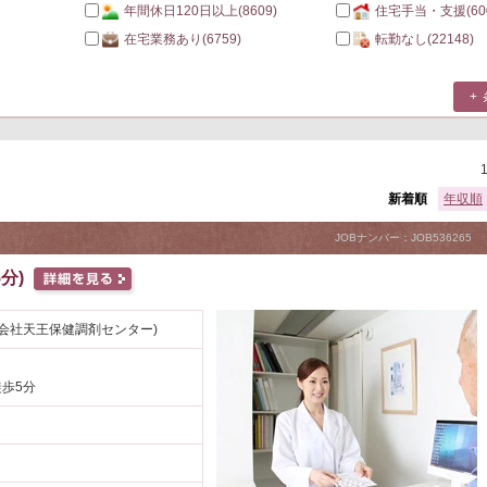
年間休日120日以上
(8609)
住宅手当・支援
(60
在宅業務あり
(6759)
転勤なし
(22148)
新着順
年収順
JOBナンバー：JOB536265
分)
会社天王保健調剤センター)
徒歩5分
円