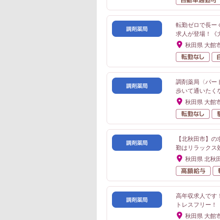
転勤ゼロで長ー
求人が登場！《
秋田県 大館
転
調剤薬局〈パー
歩いて通いたく
秋田県 大館
転
【北秋田市】の求
勤はリラックス
秋田県 北秋
高
高年収求人です
トレスフリー！
秋田県 大館