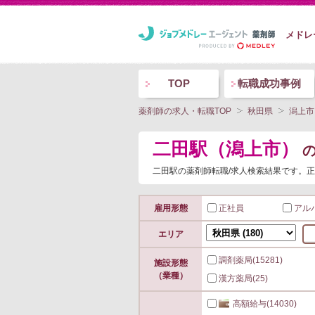
メドレ
TOP
転職成功事例
薬剤師の求人・転職TOP
秋田県
潟上市
二田駅（潟上市）
二田駅の薬剤師転職/求人検索結果です。正
雇用形態
正社員
アル
エリア
調剤薬局
(15281)
施設形態
（業種）
漢方薬局
(25)
高額給与
(14030)