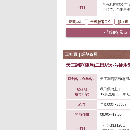
※有給休暇の付
休日
応じて、労働基
転勤なし
未経験者O
詳細を見る
正社員｜調剤薬局
天王調剤薬局(二田駅から徒歩5
店舗名（企業名）
天王調剤薬局(有限
勤務地
秋田県潟上市
最寄り駅
JR男鹿線 二田駅 
給与
年収600〜780万円
開局時間
09:00〜18:00
年間休日120日
休日