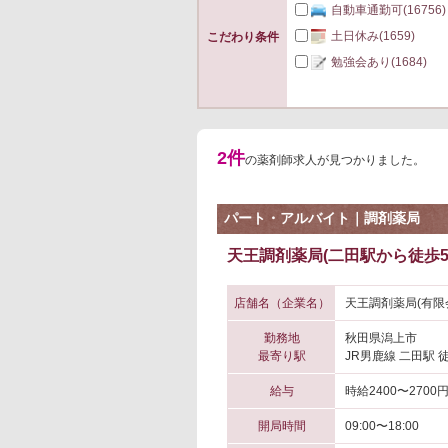
自動車通勤可
(16756)
土日休み
(1659)
こだわり条件
勉強会あり
(1684)
2件
の薬剤師求人が見つかりました。
パート・アルバイト｜調剤薬局
天王調剤薬局(二田駅から徒歩5
店舗名（企業名）
天王調剤薬局(有限
勤務地
秋田県潟上市
最寄り駅
JR男鹿線 二田駅 
給与
時給2400〜2700
開局時間
09:00〜18:00