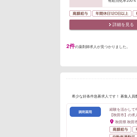
有給消化率100％
高額給与
年
詳細を見る
2件
の薬剤師求人が見つかりました。
希少な好条件急募求人です！ 募集人員
経験を活かして
【秋田市】の求
秋田県 秋田
高