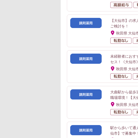
高
【大仙市】の求
ご検討を！
秋田県 大仙
転
未経験者におす
セス！《大仙市
秋田県 大仙
転
大曲駅から徒歩
職場環境！【大
秋田県 大仙
転
駅から歩いて通
仙市】で募集中