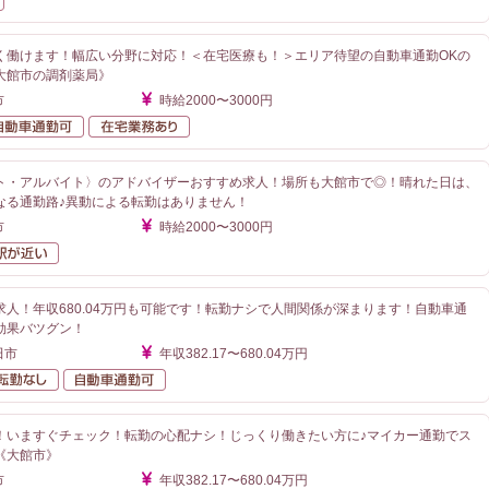
く働けます！幅広い分野に対応！＜在宅医療も！＞エリア待望の自動車通勤OKの
大館市の調剤薬局》
市
時給2000〜3000円
勤なし
自動車通勤可
在宅業務あり
ト・アルバイト〉のアドバイザーおすすめ求人！場所も大館市で◎！晴れた日は、
なる通勤路♪異動による転勤はありません！
市
時給2000〜3000円
勤なし
駅が近い
人！年収680.04万円も可能です！転勤ナシで人間関係が深まります！自動車通
効果バツグン！
田市
年収382.17〜680.04万円
額給与
転勤なし
自動車通勤可
！いますぐチェック！転勤の心配ナシ！じっくり働きたい方に♪マイカー通勤でス
《大館市》
市
年収382.17〜680.04万円