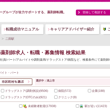
ーグループが全力サポートする、薬剤師転職。
登録して相談する
転職成功マニュアル
キャリアアドバイザー紹介
二田駅
の薬剤師求人・転職・募集情報 検索結果
社員/パート/アルバイトや調剤薬局/ドラッグストア/病院など、検索条件にて薬剤
バイト・パート
選択中：潟上市
ドラッグストア(調剤併設)
(9506)
病院
(572)
企業
(188)
ドラッグストア(OTCのみ)
(921)
クリニック
(9)
未経験者歓迎
(17938)
駅が近い
(11423)