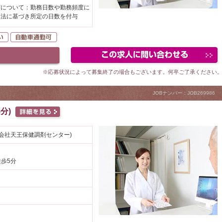
与について：勤務日数や勤務頻度に
準法に基づき所定の日数を付与
K
駅が近い
自動車通勤可
※応募状況によって募集終了の場合もございます。何卒ご了承ください
JOBナンバー：JOB269986
分)
会社天王保健調剤センター)
徒歩5分