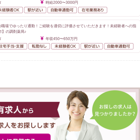
市
時給2000〜3000円
勤なし
未経験者OK
駅が近い
自動車通勤可
在宅業務あり
分の職場でゆったり通勤！ご経験を適切に評価させていただきます！未経験者への指
市】の調剤薬局♪
市
年収450〜650万円
額給与
住宅手当・支援
転勤なし
未経験者OK
駅が近い
自