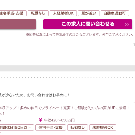
間休日120日以上
住宅手当・支援
転勤なし
未経験者OK
駅が近い
自
※応募状況によって募集終了の場合もございます。何卒ご了承ください
数が少ないため、お問い合わせはお早めに！
年収アップ！多めの休日でプライベート充実！ご経験がない方の実力UPに最適！
人！
市
年収420〜650万円
額給与
年間休日120日以上
住宅手当・支援
転勤なし
未経験者O
自動車通勤可