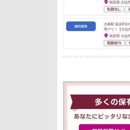
秋田県 大仙
転
大曲駅 徒歩5
導アリ！【大仙
秋田県 大仙
高