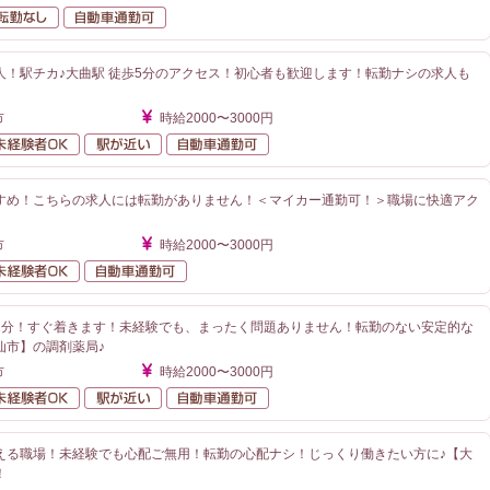
額給与
転勤なし
自動車通勤可
人！駅チカ♪大曲駅 徒歩5分のアクセス！初心者も歓迎します！転勤ナシの求人も
市
時給2000〜3000円
勤なし
未経験者OK
駅が近い
自動車通勤可
すめ！こちらの求人には転勤がありません！＜マイカー通勤可！＞職場に快適アク
》
市
時給2000〜3000円
勤なし
未経験者OK
自動車通勤可
1分！すぐ着きます！未経験でも、まったく問題ありません！転勤のない安定的な
仙市】の調剤薬局♪
市
時給2000〜3000円
勤なし
未経験者OK
駅が近い
自動車通勤可
える職場！未経験でも心配ご無用！転勤の心配ナシ！じっくり働きたい方に♪【大
！