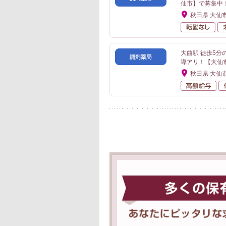
仙市】で募集中
秋田県 大仙
転
大曲駅 徒歩5
導アリ！【大仙
秋田県 大仙
高