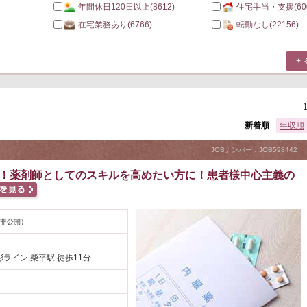
年間休日120日以上
(8612)
住宅手当・支援
(60
在宅業務あり
(6766)
転勤なし
(22156)
新着順
年収順
JOBナンバー：JOB598442
能！薬剤師としてのスキルを高めたい方に！患者様中心主義の
非公開）
ライン 柴平駅 徒歩11分