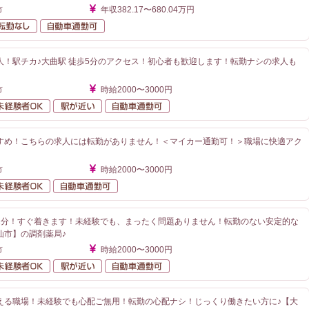
市
年収382.17〜680.04万円
額給与
転勤なし
自動車通勤可
人！駅チカ♪大曲駅 徒歩5分のアクセス！初心者も歓迎します！転勤ナシの求人も
市
時給2000〜3000円
勤なし
未経験者OK
駅が近い
自動車通勤可
すめ！こちらの求人には転勤がありません！＜マイカー通勤可！＞職場に快適アク
》
市
時給2000〜3000円
勤なし
未経験者OK
自動車通勤可
1分！すぐ着きます！未経験でも、まったく問題ありません！転勤のない安定的な
仙市】の調剤薬局♪
市
時給2000〜3000円
勤なし
未経験者OK
駅が近い
自動車通勤可
える職場！未経験でも心配ご無用！転勤の心配ナシ！じっくり働きたい方に♪【大