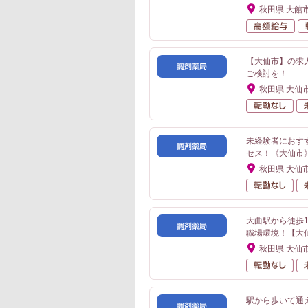
秋田県 大館
高
【大仙市】の求
ご検討を！
秋田県 大仙
転
未経験者におす
セス！《大仙市
秋田県 大仙
転
大曲駅から徒歩
職場環境！【大
秋田県 大仙
転
駅から歩いて通