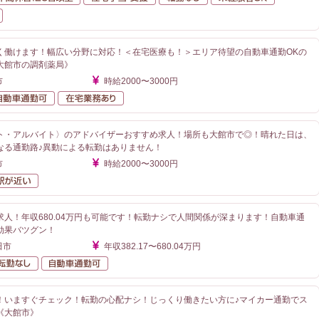
自動車通勤可
く働けます！幅広い分野に対応！＜在宅医療も！＞エリア待望の自動車通勤OKの
大館市の調剤薬局》
市
時給2000〜3000円
勤なし
自動車通勤可
在宅業務あり
ト・アルバイト〉のアドバイザーおすすめ求人！場所も大館市で◎！晴れた日は、
なる通勤路♪異動による転勤はありません！
市
時給2000〜3000円
勤なし
駅が近い
人！年収680.04万円も可能です！転勤ナシで人間関係が深まります！自動車通
効果バツグン！
田市
年収382.17〜680.04万円
額給与
転勤なし
自動車通勤可
！いますぐチェック！転勤の心配ナシ！じっくり働きたい方に♪マイカー通勤でス
《大館市》