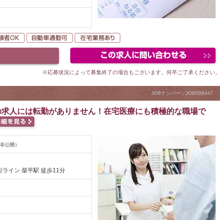
当・支援
未経験者OK
自動車通勤可
在宅業務あり
※応募状況によって募集終了の場合もございます。何卒ご了承ください
JOBナンバー：JOB598447
の求人には転勤がありません！在宅医療にも積極的な職場で
非公開）
ライン 柴平駅 徒歩11分