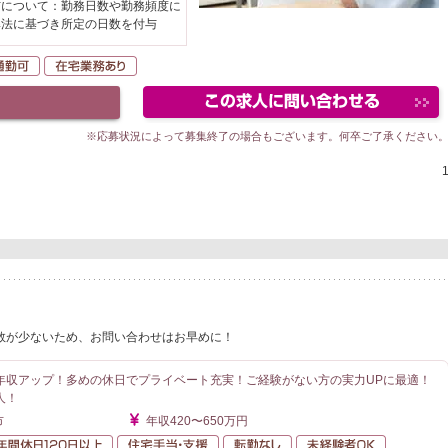
与について：勤務日数や勤務頻度に
準法に基づき所定の日数を付与
K
自動車通勤可
在宅業務あり
※応募状況によって募集終了の場合もございます。何卒ご了承ください
数が少ないため、お問い合わせはお早めに！
年収アップ！多めの休日でプライベート充実！ご経験がない方の実力UPに最適！
人！
市
年収420〜650万円
額給与
年間休日120日以上
住宅手当・支援
転勤なし
未経験者O