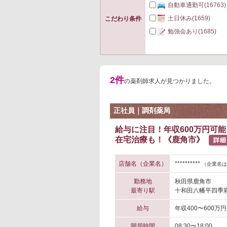
自動車通勤可
(16763)
土日休み
(1659)
こだわり条件
勉強会あり
(1685)
2件
の薬剤師求人が見つかりました。
正社員｜調剤薬局
給与に注目！年収600万円可
在宅治療も！《鹿角市》
店舗名（企業名）
**********
（企業名は
勤務地
秋田県鹿角市
最寄り駅
十和田八幡平四季彩
給与
年収400〜600万円
開局時間
08:30〜18:00