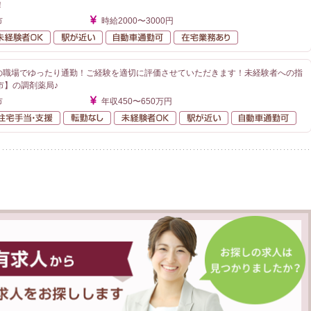
！
市
時給2000〜3000円
勤なし
未経験者OK
駅が近い
自動車通勤可
在宅業務あり
分の職場でゆったり通勤！ご経験を適切に評価させていただきます！未経験者への指
市】の調剤薬局♪
市
年収450〜650万円
額給与
住宅手当・支援
転勤なし
未経験者OK
駅が近い
自