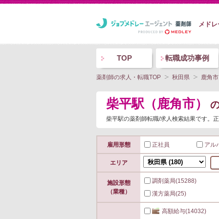
メドレ
TOP
転職成功事例
薬剤師の求人・転職TOP
秋田県
鹿角市
柴平駅（鹿角市）
柴平駅の薬剤師転職/求人検索結果です。正
雇用形態
正社員
アル
エリア
調剤薬局
(15288)
施設形態
（業種）
漢方薬局
(25)
高額給与
(14032)