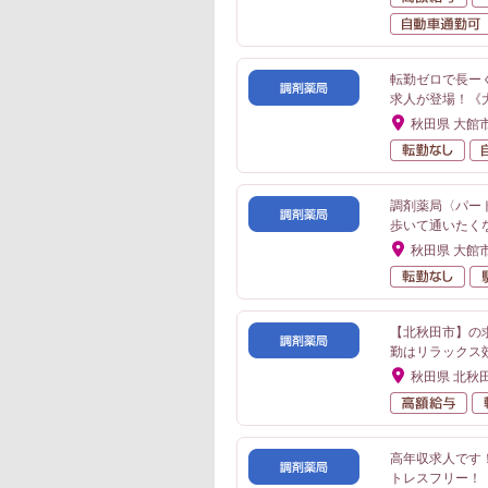
転勤ゼロで長ー
求人が登場！《
秋田県 大館
転
調剤薬局〈パー
歩いて通いたく
秋田県 大館
転
【北秋田市】の求
勤はリラックス
秋田県 北秋
高
高年収求人です
トレスフリー！