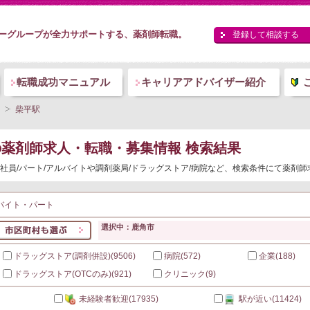
ーグループが全力サポートする、薬剤師転職。
登録して相談する
転職成功マニュアル
キャリアアドバイザー紹介
柴平駅
の薬剤師求人・転職・募集情報 検索結果
社員/パート/アルバイトや調剤薬局/ドラッグストア/病院など、検索条件にて薬剤
バイト・パート
選択中：鹿角市
ドラッグストア(調剤併設)
(9506)
病院
(572)
企業
(188)
ドラッグストア(OTCのみ)
(921)
クリニック
(9)
未経験者歓迎
(17935)
駅が近い
(11424)