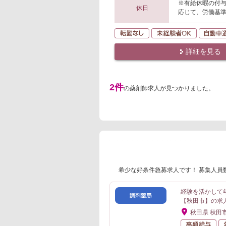
※有給休暇の付
休日
応じて、労働基
転勤なし
未経験者O
詳細を見る
2件
の薬剤師求人が見つかりました。
希少な好条件急募求人です！ 募集人員
経験を活かして
【秋田市】の求
秋田県 秋田
高