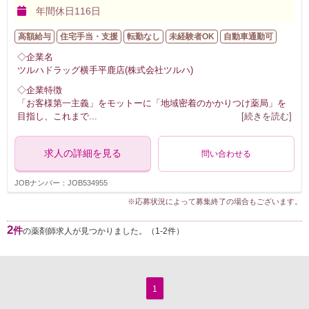
年間休日116日
高額給与
住宅手当・支援
転勤なし
未経験者OK
自動車通勤可
◇企業名
ツルハドラッグ横手平鹿店(株式会社ツルハ)
◇企業特徴
「お客様第一主義」をモットーに「地域密着のかかりつけ薬局」を
目指し、これまで
...
[続きを読む]
求人の詳細を見る
問い合わせる
JOBナンバー：JOB534955
※応募状況によって募集終了の場合もございます。
2
件
の薬剤師求人が見つかりました。（1-2件）
1