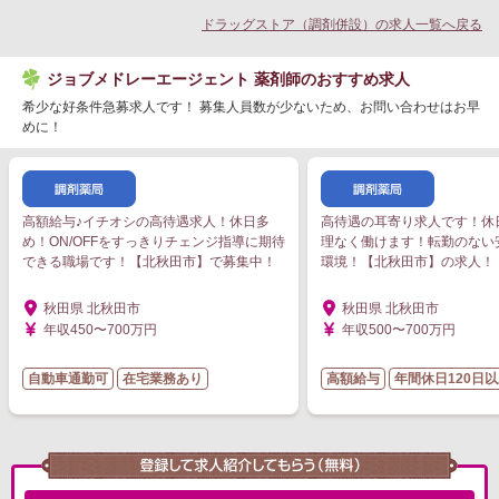
ドラッグストア（調剤併設）の求人一覧へ戻る
ジョブメドレーエージェント 薬剤師のおすすめ求人
希少な好条件急募求人です！ 募集人員数が少ないため、お問い合わせはお早
めに！
高額給与♪イチオシの高待遇求人！休日多
高待遇の耳寄り求人です！休
め！ON/OFFをすっきりチェンジ指導に期待
理なく働けます！転勤のない
できる職場です！【北秋田市】で募集中！
環境！【北秋田市】の求人！
秋田県 北秋田市
秋田県 北秋田市
年収450〜700万円
年収500〜700万円
自動車通勤可
在宅業務あり
高額給与
年間休日120日