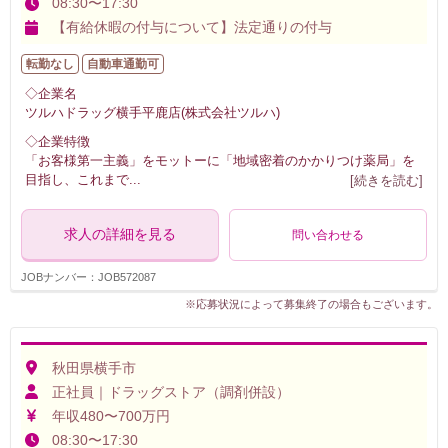
08:30〜17:30
【有給休暇の付与について】法定通りの付与
転勤なし
自動車通勤可
◇企業名
ツルハドラッグ横手平鹿店(株式会社ツルハ)
◇企業特徴
「お客様第一主義」をモットーに「地域密着のかかりつけ薬局」を
目指し、これまで
...
[続きを読む]
求人の詳細を見る
問い合わせる
JOBナンバー：JOB572087
※応募状況によって募集終了の場合もございます。
秋田県横手市
正社員｜ドラッグストア（調剤併設）
年収480〜700万円
08:30〜17:30