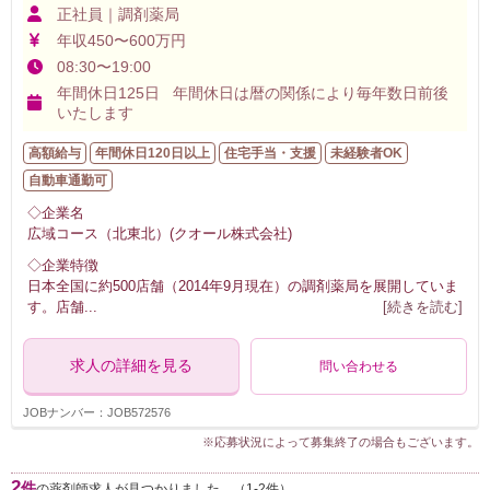
正社員｜調剤薬局
年収450〜600万円
08:30〜19:00
年間休日125日 年間休日は暦の関係により毎年数日前後
いたします
高額給与
年間休日120日以上
住宅手当・支援
未経験者OK
自動車通勤可
◇企業名
広域コース（北東北）(クオール株式会社)
◇企業特徴
日本全国に約500店舗（2014年9月現在）の調剤薬局を展開していま
す。店舗
...
[続きを読む]
求人の詳細を見る
問い合わせる
JOBナンバー：JOB572576
※応募状況によって募集終了の場合もございます。
2
件
の薬剤師求人が見つかりました。（1-2件）