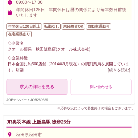
09:00〜17:30
年間休日125日 年間休日は暦の関係により毎年数日前後
いたします
年間休日120日以上
転勤なし
未経験者OK
自動車通勤可
在宅業務あり
◇企業名
クオール薬局 秋田飯島店(クオール株式会社)
◇企業特徴
日本全国に約500店舗（2014年9月現在）の調剤薬局を展開していま
す。店舗
...
[続きを読む]
求人の詳細を見る
問い合わせる
JOBナンバー：JOB289685
※応募状況によって募集終了の場合もございます。
JR奥羽本線 上飯島駅 徒歩25分
秋田県秋田市