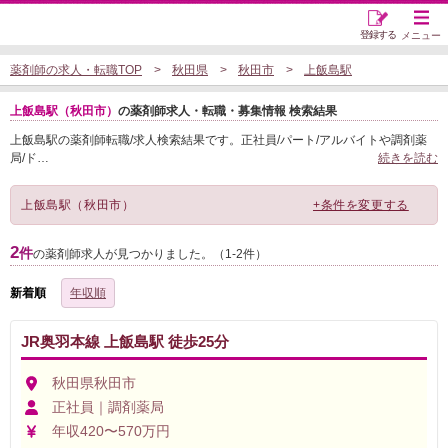
登録する
メニュー
薬剤師の求人・転職TOP
秋田県
秋田市
上飯島駅
上飯島駅（秋田市）
の薬剤師求人・転職・募集情報 検索結果
上飯島駅の薬剤師転職/求人検索結果です。正社員/パート/アルバイトや調剤薬
局/ド
…
続きを読む
上飯島駅（秋田市）
+条件を変更する
2
件
の薬剤師求人が見つかりました。（1-2件）
新着順
年収順
JR奥羽本線 上飯島駅 徒歩25分
秋田県秋田市
正社員｜調剤薬局
年収420〜570万円