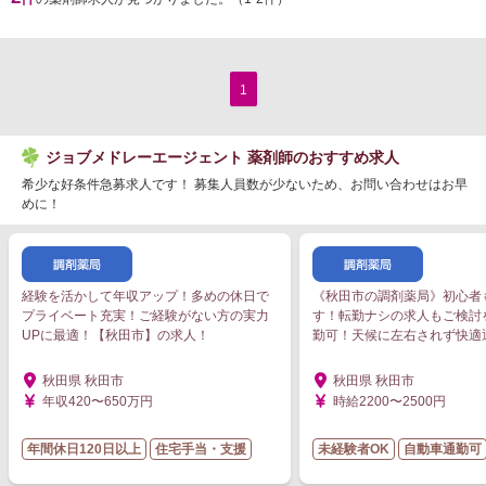
1
ジョブメドレーエージェント 薬剤師のおすすめ求人
希少な好条件急募求人です！ 募集人員数が少ないため、お問い合わせはお早
めに！
経験を活かして年収アップ！多めの休日で
《秋田市の調剤薬局》初心者
プライベート充実！ご経験がない方の実力
す！転勤ナシの求人もご検討
UPに最適！【秋田市】の求人！
勤可！天候に左右されず快適
秋田県 秋田市
秋田県 秋田市
年収420〜650万円
時給2200〜2500円
年間休日120日以上
住宅手当・支援
未経験者OK
自動車通勤可