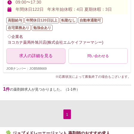
09:00〜17:30
年間休日122日 年末年始休暇：4日 夏期休暇：3日
高額給与
年間休日120日以上
転勤なし
自動車通勤可
在宅業務あり
勉強会あり
◇企業名
ヨコカナ薬局外旭川店(株式会社エムケイファーマシー)
求人の詳細を見る
問い合わせる
JOBナンバー：JOB588669
※応募状況によって募集終了の場合もございます。
1
件
の薬剤師求人が見つかりました。（1-1件）
1
ジョブメドレーエージェント 薬剤師のおすすめ求人