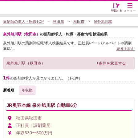
登録する
メニュー
薬剤師の求人・転職TOP
秋田県
秋田市
泉外旭川駅
泉外旭川駅（秋田市）
の薬剤師求人・転職・募集情報 検索結果
泉外旭川駅の薬剤師転職/求人検索結果です。正社員/パート/アルバイトや調剤
薬局/
…
続きを読む
泉外旭川駅（秋田市）
+条件を変更する
1
件
の薬剤師求人が見つかりました。（1-1件）
新着順
年収順
JR奥羽本線 泉外旭川駅 自動車6分
秋田県秋田市
正社員｜調剤薬局
年収530〜600万円