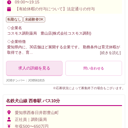
09:00〜19:15
【有給休暇の付与について】法定通りの付与
転勤なし
未経験者OK
◇企業名
コスモス調剤薬局 豊山店(株式会社コスモス調剤)
◇企業特徴
愛知県内に、30店舗ほど展開する企業です。 勤務条件は育児休暇が
取得でき、育
...
[続きを読む]
求人の詳細を見る
問い合わせる
JOBナンバー：JOB561815
※応募状況によって募集終了の場合もございます。
名鉄犬山線 西春駅 バス10分
愛知県西春日井郡豊山町
正社員｜調剤薬局
年収500〜650万円