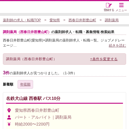
登録する
メニュー
薬剤師の求人・転職TOP
愛知県
西春日井郡豊山町
調剤薬局
調剤薬局（西春日井郡豊山町）
の薬剤師求人・転職・募集情報 検索結果
西春日井郡豊山町(愛知県)×調剤薬局の薬剤師求人・転職一覧。ジョブメドレー
エージ
…
続きを読む
調剤薬局（西春日井郡豊山町）
+条件を変更する
3
件
の薬剤師求人が見つかりました。（1-3件）
新着順
年収順
名鉄犬山線 西春駅 バス10分
愛知県西春日井郡豊山町
パート・アルバイト｜調剤薬局
時給2000〜2200円