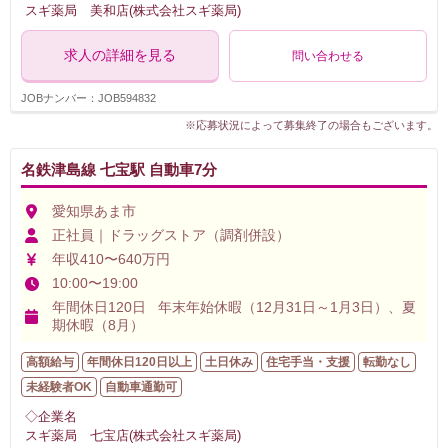
スギ薬局 美和店(株式会社スギ薬局)
求人の詳細を見る
問い合わせる
JOBナンバー：JOB594832
※応募状況によって募集終了の場合もございます。
名鉄津島線 七宝駅 自動車7分
愛知県あま市
正社員｜ドラッグストア（調剤併設）
年収410〜640万円
10:00〜19:00
年間休日120日 年末年始休暇（12月31日～1月3日）、夏
期休暇（8月）
高額給与
年間休日120日以上
土日休み
住宅手当・支援
転勤なし
未経験者OK
自動車通勤可
◇企業名
スギ薬局 七宝店(株式会社スギ薬局)