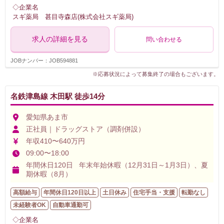
◇企業名
スギ薬局 甚目寺森店(株式会社スギ薬局)
求人の詳細を見る
問い合わせる
JOBナンバー：JOB594881
※応募状況によって募集終了の場合もございます。
名鉄津島線 木田駅 徒歩14分
愛知県あま市
正社員｜ドラッグストア（調剤併設）
年収410〜640万円
09:00〜18:00
年間休日120日 年末年始休暇（12月31日～1月3日）、夏
期休暇（8月）
高額給与
年間休日120日以上
土日休み
住宅手当・支援
転勤なし
未経験者OK
自動車通勤可
◇企業名