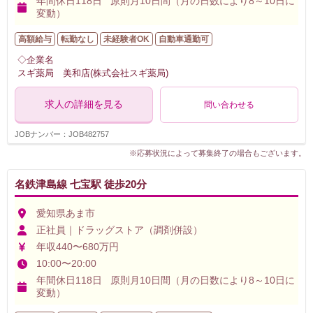
年間休日118日 原則月10日間（月の日数により8～10日に
変動）
高額給与
転勤なし
未経験者OK
自動車通勤可
◇企業名
スギ薬局 美和店(株式会社スギ薬局)
求人の詳細を見る
問い合わせる
JOBナンバー：JOB482757
※応募状況によって募集終了の場合もございます。
名鉄津島線 七宝駅 徒歩20分
愛知県あま市
正社員｜ドラッグストア（調剤併設）
年収440〜680万円
10:00〜20:00
年間休日118日 原則月10日間（月の日数により8～10日に
変動）