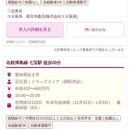
高額給与
転勤なし
未経験者OK
自動車通勤可
◇企業名
スギ薬局 甚目寺森店(株式会社スギ薬局)
求人の詳細を見る
問い合わせる
JOBナンバー：JOB447225
※応募状況によって募集終了の場合もございます。
名鉄津島線 七宝駅 徒歩20分
愛知県あま市
正社員｜ドラッグストア（調剤併設）
年収410〜640万円
10:00〜20:00
年間休日120日 年末年始休暇（12月31日～1月3日）、夏
期休暇（8月）
高額給与
年間休日120日以上
土日休み
住宅手当・支援
転勤なし
未経験者OK
自動車通勤可