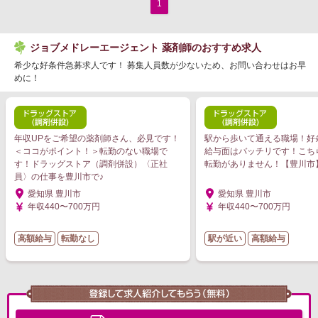
1
ジョブメドレーエージェント 薬剤師のおすすめ求人
希少な好条件急募求人です！ 募集人員数が少ないため、お問い合わせはお早
めに！
年収UPをご希望の薬剤師さん、必見です！
駅から歩いて通える職場！好
＜ココがポイント！＞転勤のない職場で
給与面はバッチリです！こち
す！ドラッグストア（調剤併設）〈正社
転勤がありません！【豊川市
員〉の仕事を豊川市で♪
愛知県 豊川市
愛知県 豊川市
年収440〜700万円
年収440〜700万円
高額給与
転勤なし
駅が近い
高額給与