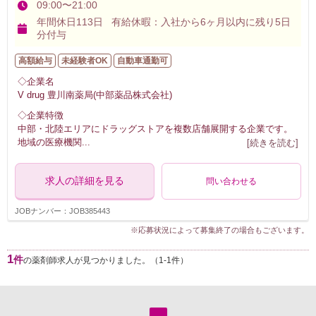
09:00〜21:00
年間休日113日 有給休暇：入社から6ヶ月以内に残り5日
分付与
高額給与
未経験者OK
自動車通勤可
◇企業名
V drug 豊川南薬局(中部薬品株式会社)
◇企業特徴
中部・北陸エリアにドラッグストアを複数店舗展開する企業です。
地域の医療機関
...
[続きを読む]
求人の詳細を見る
問い合わせる
JOBナンバー：JOB385443
※応募状況によって募集終了の場合もございます。
1
件
の薬剤師求人が見つかりました。（1-1件）