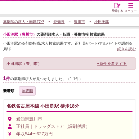
登録する
メニュー
薬剤師の求人・転職TOP
愛知県
豊川市
小田渕駅
小田渕駅（豊川市）
の薬剤師求人・転職・募集情報 検索結果
小田渕駅の薬剤師転職/求人検索結果です。正社員/パート/アルバイトや調剤薬
局/ド
…
続きを読む
小田渕駅（豊川市）
+条件を変更する
1
件
の薬剤師求人が見つかりました。（1-1件）
新着順
年収順
名鉄名古屋本線 小田渕駅 徒歩18分
愛知県豊川市
正社員｜ドラッグストア（調剤併設）
年収544〜627万円