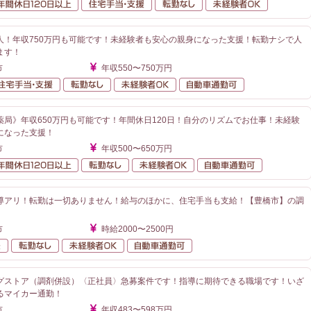
額給与
年間休日120日以上
住宅手当・支援
転勤なし
未経験者O
人！年収750万円も可能です！未経験者も安心の親身になった支援！転勤ナシで人
ます！
市
年収550〜750万円
額給与
住宅手当・支援
転勤なし
未経験者OK
自動車通勤可
薬局》年収650万円も可能です！年間休日120日！自分のリズムでお仕事！未経験
になった支援！
市
年収500〜650万円
額給与
年間休日120日以上
転勤なし
未経験者OK
自動車通勤
導アリ！転勤は一切ありません！給与のほかに、住宅手当も支給！【豊橋市】の調
市
時給2000〜2500円
住宅手当・支援
転勤なし
未経験者OK
自動車通勤可
グストア（調剤併設）〈正社員〉急募案件です！指導に期待できる職場です！いざ
るマイカー通勤！
市
年収483〜598万円