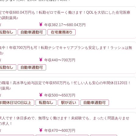
で年収680.04万円も！転勤ゼロで長ーく働けます！QOLを大切にした在宅医療
の調剤薬局♪
市
年収382.17〜680.04万円
額給与
転勤なし
自動車通勤可
在宅業務あり
集中！年収700万円も可！転勤ナシでキャリアプランも安定します！ラッシュは無
勤♪
市
年収440〜700万円
額給与
転勤なし
自動車通勤可
の職場！高水準な給与設定で年収650万円も！忙しい人も安心の年間休日120日！
剤薬局♪
市
年収500〜650万円
額給与
年間休日120日以上
転勤なし
駅が近い
自動車通勤可
求人です！休日多めで、無理なく働けます！未経験でも、まったく問題ありませ
の求人！
市
年収470〜600万円