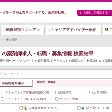
ーグループが全力サポートする、薬剤師転職。
登録して相談する
転職成功マニュアル
キャリアアドバイザー紹介
柳生橋駅
）
の薬剤師求人・転職・募集情報 検索結果
正社員/パート/アルバイトや調剤薬局/ドラッグストア/病院など、検索条件にて薬
バイト・パート
選択中：豊橋市
ドラッグストア(調剤併設)
(9506)
病院
(572)
企業
(188)
ドラッグストア(OTCのみ)
(921)
クリニック
(9)
未経験者歓迎
(17935)
駅が近い
(11424)