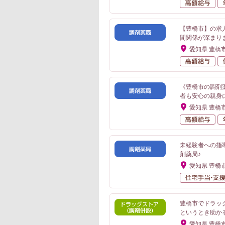
高
【豊橋市】の求
間関係が深まり
愛知県 豊橋
高
《豊橋市の調剤
者も安心の親身
愛知県 豊橋
高
未経験者への指
剤薬局♪
愛知県 豊橋
豊橋市でドラッ
というとき助か
愛知県 豊橋