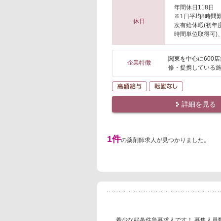
年間休日118日
※1日平均8時間
休日
次有給休暇(初年
時間単位取得可)
関東を中心に600
企業特徴
修・提携している
高額給与
転勤なし
詳細を見る
1件
の薬剤師求人が見つかりました。
希少な好条件急募求人です！ 募集人員