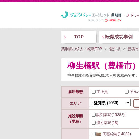
メドレ
TOP
転職成功事例
薬剤師の求人・転職TOP
愛知県
豊橋市
柳生橋駅（豊橋市
柳生橋駅の薬剤師転職/求人検索結果です。
雇用形態
正社員
アル
エリア
調剤薬局
(15288)
施設形態
（業種）
漢方薬局
(25)
高額給与
(14032)