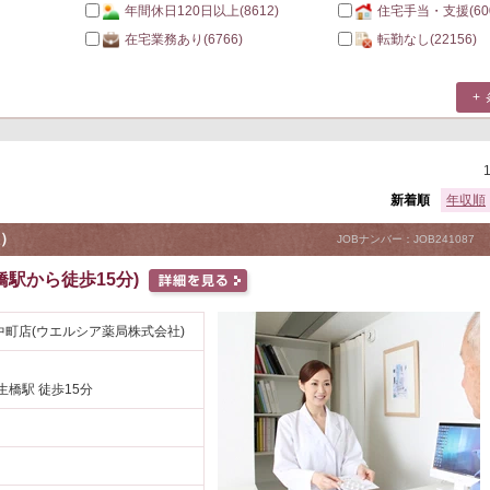
年間休日120日以上
(8612)
住宅手当・支援
(60
在宅業務あり
(6766)
転勤なし
(22156)
新着順
年収順
）
JOBナンバー：JOB241087
駅から徒歩15分)
町店(ウエルシア薬局株式会社)
生橋駅 徒歩15分