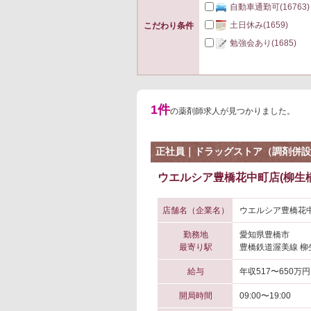
自動車通勤可
(16763)
土日休み
(1659)
こだわり条件
勉強会あり
(1685)
1件
の薬剤師求人が見つかりました。
正社員｜ドラッグストア（調剤併設
ウエルシア豊橋花中町店(柳生橋
店舗名（企業名）
ウエルシア豊橋花中
勤務地
愛知県豊橋市
最寄り駅
豊橋鉄道渥美線 柳
給与
年収517〜650万円
開局時間
09:00〜19:00