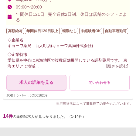
09:00〜20:00
年間休日121日 完全週休2日制、休日は店舗のシフトによ
る
高額給与
年間休日120日以上
転勤なし
未経験者OK
自動車通勤可
◇企業名
キョーワ薬局 百人町店(キョーワ薬局株式会社)
◇企業特徴
愛知県を中心に東海地区で複数店舗展開している調剤薬局です。 東
海エリアで地域
...
[続きを読む]
求人の詳細を見る
問い合わせる
JOBナンバー：JOB016259
※応募状況によって募集終了の場合もございます。
14
件
の薬剤師求人が見つかりました。（1-14件）