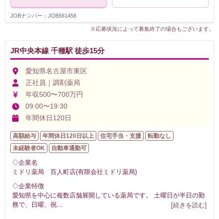
JOBナンバー：JOB561458
※応募状況によって募集終了の場合もございます。
JR中央本線 千種駅 徒歩15分
愛知県名古屋市東区
正社員｜調剤薬局
年収500〜700万円
09:00〜19:30
年間休日120日
高額給与
年間休日120日以上
住宅手当・支援
転勤なし
未経験者OK
自動車通勤可
◇企業名
ミドリ薬局 百人町店(有限会社ミドリ薬局)
◇企業特徴
愛知県を中心に複数店舗展開している薬局です。 土曜日が半日の勤
務で、日曜、祝
...
[続きを読む]