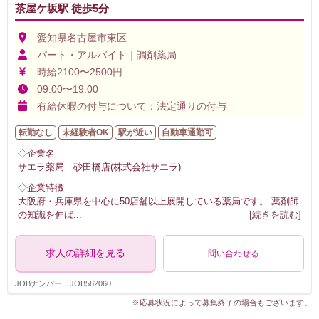
茶屋ケ坂駅 徒歩5分
愛知県名古屋市東区
パート・アルバイト｜調剤薬局
時給2100〜2500円
09:00〜19:00
有給休暇の付与について：法定通りの付与
転勤なし
未経験者OK
駅が近い
自動車通勤可
◇企業名
サエラ薬局 砂田橋店(株式会社サエラ)
◇企業特徴
大阪府・兵庫県を中心に50店舗以上展開している薬局です。 薬剤師
の知識を伸ば
...
[続きを読む]
求人の詳細を見る
問い合わせる
JOBナンバー：JOB582060
※応募状況によって募集終了の場合もございます。