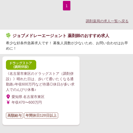
1
調剤薬局の求人一覧へ戻る
ジョブメドレーエージェント 薬剤師のおすすめ求人
希少な好条件急募求人です！ 募集人員数が少ないため、お問い合わせはお早
めに！
《名古屋市東区のドラッグストア（調剤併
設）》晴れた日は、歩いて通いたくなる通
勤路♪年収600万円など待遇◎休日が多い求
人でのんびり休養♪
愛知県 名古屋市東区
年収470〜600万円
高額給与
年間休日120日以上