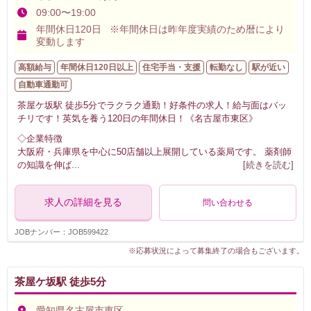
09:00〜19:00
年間休日120日 ※年間休日は昨年度実績のため暦により
変動します
高額給与
年間休日120日以上
住宅手当・支援
転勤なし
駅が近い
自動車通勤可
茶屋ケ坂駅 徒歩5分でラクラク通勤！好条件の求人！給与面はバッ
チリです！英気を養う120日の年間休日！《名古屋市東区》
◇企業特徴
大阪府・兵庫県を中心に50店舗以上展開している薬局です。 薬剤師
の知識を伸ば
...
[続きを読む]
求人の詳細を見る
問い合わせる
JOBナンバー：JOB599422
※応募状況によって募集終了の場合もございます。
茶屋ケ坂駅 徒歩5分
愛知県名古屋市東区