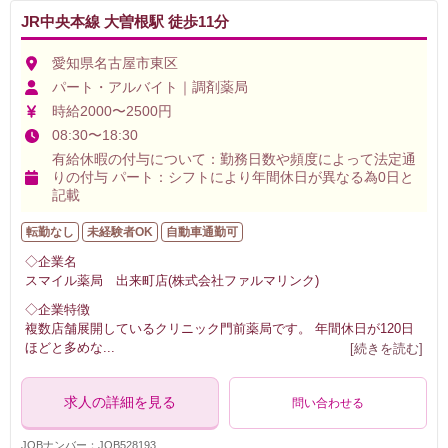
JR中央本線 大曽根駅 徒歩11分
愛知県名古屋市東区
パート・アルバイト｜調剤薬局
時給2000〜2500円
08:30〜18:30
有給休暇の付与について：勤務日数や頻度によって法定通
りの付与 パート：シフトにより年間休日が異なる為0日と
記載
転勤なし
未経験者OK
自動車通勤可
◇企業名
スマイル薬局 出来町店(株式会社ファルマリンク)
◇企業特徴
複数店舗展開しているクリニック門前薬局です。 年間休日が120日
ほどと多めな
...
[続きを読む]
求人の詳細を見る
問い合わせる
JOBナンバー：JOB528193