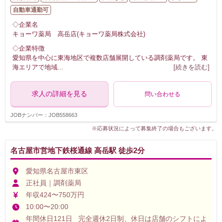
自動車通勤可
◇企業名
キョーワ薬局 高岳店(キョーワ薬局株式会社)
◇企業特徴
愛知県を中心に東海地区で複数店舗展開している調剤薬局です。 東
海エリアで地域
...
[続きを読む]
求人の詳細を見る
問い合わせる
JOBナンバー：JOB558663
※応募状況によって募集終了の場合もございます。
名古屋市営地下鉄桜通線 高岳駅 徒歩2分
愛知県名古屋市東区
正社員｜調剤薬局
年収424〜750万円
10:00〜20:00
年間休日121日 完全週休2日制、休日は店舗のシフトによ