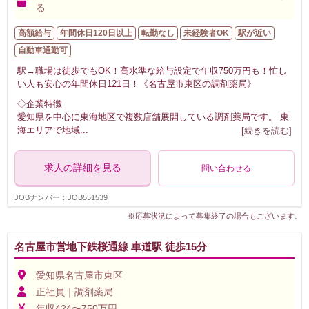
る
高額給与
年間休日120日以上
転勤なし
未経験者OK
駅が近い
自動車通勤可
駅→職場は徒歩でもOK！高水準な給与設定で年収750万円も！忙し
い人も安心の年間休日121日！《名古屋市東区の調剤薬局》
◇企業特徴
愛知県を中心に東海地区で複数店舗展開している調剤薬局です。 東
海エリアで地域
...
[続きを読む]
求人の詳細を見る
問い合わせる
JOBナンバー：JOB551539
※応募状況によって募集終了の場合もございます。
名古屋市営地下鉄桜通線 車道駅 徒歩15分
愛知県名古屋市東区
正社員｜調剤薬局
年収424〜750万円