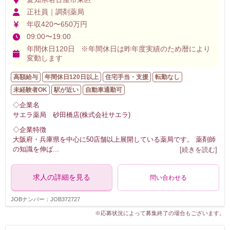
正社員｜調剤薬局
年収420〜650万円
09:00〜19:00
年間休日120日 ※年間休日は昨年度実績のため暦により
変動します
高額給与
年間休日120日以上
住宅手当・支援
転勤なし
未経験者OK
駅が近い
自動車通勤可
◇企業名
サエラ薬局 砂田橋店(株式会社サエラ)
◇企業特徴
大阪府・兵庫県を中心に50店舗以上展開している薬局です。 薬剤師
の知識を伸ば
...
[続きを読む]
求人の詳細を見る
問い合わせる
JOBナンバー：JOB372727
※応募状況によって募集終了の場合もございます。