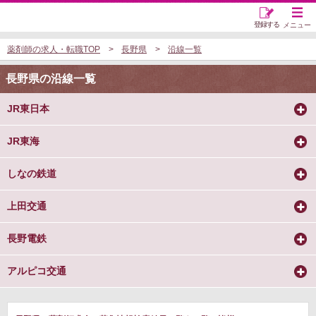
登録する
メニュー
薬剤師の求人・転職TOP
長野県
沿線一覧
長野県の沿線一覧
JR東日本
JR東海
しなの鉄道
上田交通
長野電鉄
アルピコ交通