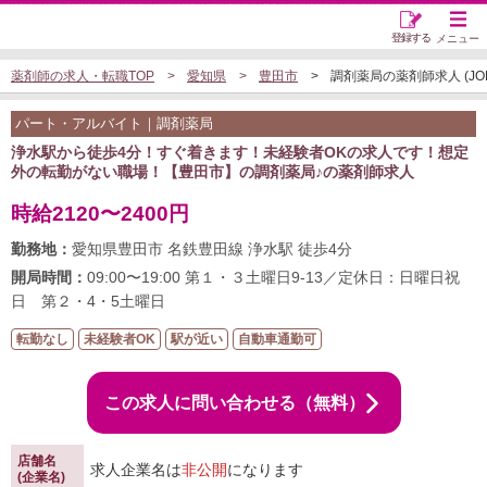
登録する
メニュー
薬剤師の求人・転職TOP
愛知県
豊田市
調剤薬局の薬剤師求人 (JOB5
パート・アルバイト｜調剤薬局
浄水駅から徒歩4分！すぐ着きます！未経験者OKの求人です！想定
外の転勤がない職場！【豊田市】の調剤薬局♪の薬剤師求人
時給2120〜2400円
勤務地：
愛知県豊田市 名鉄豊田線 浄水駅 徒歩4分
開局時間：
09:00〜19:00 第１・３土曜日9-13／定休日：日曜日祝
日 第２・4・5土曜日
転勤なし
未経験者OK
駅が近い
自動車通勤可
この求人に問い合わせる（無料）
店舗名
求人企業名は
非公開
になります
(企業名)