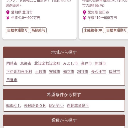
ランク、お気軽にご相談を！【豊田市】の
待望の自動車通勤OKの求人
調剤薬局♪
市の調剤薬局》
愛知県 豊田市
愛知県 豊田市
年収410〜600万円
年収410〜600万円
自動車通勤可
高額給与
未経験者OK
自動車通勤可
地域から探す
岡崎市
恵那市
北設楽郡設楽町
みよし市
瀬戸市
新城市
下伊那郡根羽村
土岐市
安城市
知立市
刈谷市
長久手市
瑞浪市
日進市
希望条件から探す
転勤なし
未経験者ＯＫ
駅が近い
自動車通勤可
業種から探す