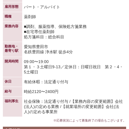
雇用形態
パート・アルバイト
職種
薬剤師
業務内容
■調剤、服薬指導、保険処方箋業務
■在宅専任薬剤師
処方箋科目：総合科目
勤務地・
愛知県豊田市
最寄り駅
名鉄豊田線 浄水駅 徒歩4分
開局時間
09:00〜19:00
第１・３土曜日9-13／定休日：日曜日祝日 第２・4・
5土曜日
休日
有給休暇：法定通り付与
給与
時給2120〜2400円
福利厚生
社会保険：法定通り付与 /【業務内容の変更範囲】会社
(法人)の定める業務 /【就業場所の変更範囲】会社(法
人)の定める事業所
※応募状況によって募集終了の場合もございます。