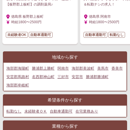
【板野郡上板町】の調剤薬局♪
＆転勤ナシの求人！
徳島県 板野郡上板町
徳島県 阿南市
時給1800〜2500円
時給1800〜2500円
未経験者OK
自動車通勤可
自動車通勤可
転勤なし
地域から探す
海部郡海陽町
勝浦郡上勝町
阿南市
海部郡美波町
美馬市
香美市
安芸郡馬路村
名西郡神山町
三好市
安芸市
勝浦郡勝浦町
海部郡牟岐町
希望条件から探す
転勤なし
未経験者ＯＫ
自動車通勤可
在宅業務あり
業種から探す