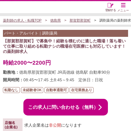
登録する
メニュー
薬剤師の求人・転職TOP
徳島県
那賀郡那賀町
調剤薬局の薬剤師求人 (
パート・アルバイト｜調剤薬局
【那賀郡那賀町】で募集中！経験を積むのに適した職場！落ち着い
て仕事に取り組める転勤ナシの職場在宅医療にも対応しています！
の薬剤師求人
時給2000〜2200円
勤務地：
徳島県那賀郡那賀町 JR高徳線 徳島駅 自動車90分
開局時間：
08:45〜17:45 土8:45～9:45 定休日：日祝
転勤なし
未経験者OK
自動車通勤可
在宅業務あり
この求人に問い合わせる（無料）
店舗名
求人企業名は
非公開
になります
(企業名)