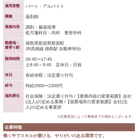
雇用形態
パート・アルバイト
職種
薬剤師
業務内容
調剤・服薬指導
処方箋科目：内科 整形外科
勤務地・
徳島県那賀郡那賀町
最寄り駅
JR高徳線 徳島駅 自動車90分
開局時間
08:45〜17:45
土8:45～9:45 定休日：日祝
休日
有給休暇：法定通り付与
給与
時給2000〜2200円
福利厚生
社会保険：法定通り付与 /【業務内容の変更範囲】会社
(法人)の定める業務 /【就業場所の変更範囲】会社(法
人)の定める事業所
※応募状況によって募集終了の場合もございます。
企業特徴
働く中でスキルが磨ける、やりがいのある環境です。