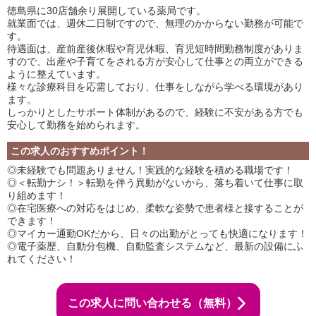
徳島県に30店舗余り展開している薬局です。
就業面では、週休二日制ですので、無理のかからない勤務が可能で
す。
待遇面は、産前産後休暇や育児休暇、育児短時間勤務制度がありま
すので、出産や子育てをされる方が安心して仕事との両立ができる
ように整えています。
様々な診療科目を応需しており、仕事をしながら学べる環境があり
ます。
しっかりとしたサポート体制があるので、経験に不安がある方でも
安心して勤務を始められます。
この求人のおすすめポイント！
◎未経験でも問題ありません！実践的な経験を積める職場です！
◎＜転勤ナシ！＞転勤を伴う異動がないから、落ち着いて仕事に取
り組めます！
◎在宅医療への対応をはじめ、柔軟な姿勢で患者様と接することが
できます！
◎マイカー通勤OKだから、日々の出勤がとっても快適になります！
◎電子薬歴、自動分包機、自動監査システムなど、最新の設備にふ
れてください！
この求人に問い合わせる（無料）