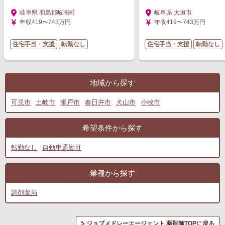
岐阜県 羽島郡岐南町
岐阜県 大垣市
年収419〜743万円
年収419〜743万円
住宅手当・支援
転勤なし
住宅手当・支援
転勤なし
地域から探す
可児市
土岐市
瀬戸市
春日井市
犬山市
小牧市
希望条件から探す
転勤なし
自動車通勤可
業種から探す
調剤薬局
ジョブメドレーエージェント 薬剤師TOPに戻る