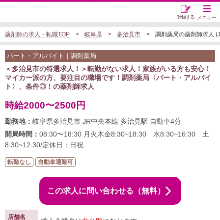
登録する
メニュー
薬剤師の求人・転職TOP
岐阜県
多治見市
調剤薬局の薬剤師求人 (JO
パート・アルバイト｜調剤薬局
＜多治見市の特選求人！＞転勤がない求人！家族がいる方も安心！
マイカー派の方、要注目の職場です！調剤薬局〈パート・アルバイ
ト〉、条件◎！の薬剤師求人
時給2000〜2500円
勤務地：
岐阜県多治見市 JR中央本線 多治見駅 自動車4分
開局時間：
08:30〜18:30 月火木金8:30~18:30 水8:30~16:30 土
8:30~12:30/定休日：日祝
転勤なし
自動車通勤可
この求人に問い合わせる（無料）
店舗名