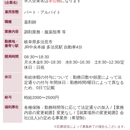
求人企業名は
非公開
になります
(企業名)
雇用形態
パート・アルバイト
職種
薬剤師
業務内容
調剤業務・服薬指導 等
勤務地・
岐阜県多治見市
最寄り駅
JR中央本線 多治見駅 自動車4分
開局時間
08:30〜18:30
月火木金8:30~18:30 水8:30~16:30 土8:30~12:30/定
休日：日祝
休日
有給休暇の付与について：勤務日数や頻度によって法
定通りの付与 年間休日：勤務時間/曜日によって異なる
ため、0日で記載
給与
時給2000〜2500円
福利厚生
各種保険：勤務時間等に応じて法定通りの加入 /【業務
内容の変更範囲】変更なし /【就業場所の変更範囲】会
社(法人)の定める事業所（希望制）
※応募状況によって募集終了の場合もございます。