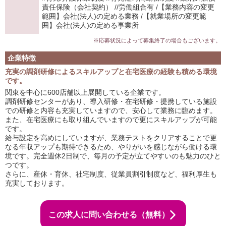
責任保険（会社契約） //労働組合有 /【業務内容の変更
範囲】会社(法人)の定める業務 /【就業場所の変更範
囲】会社(法人)の定める事業所
※応募状況によって募集終了の場合もございます。
企業特徴
充実の調剤研修によるスキルアップと在宅医療の経験も積める環境
です。
関東を中心に600店舗以上展開している企業です。
調剤研修センターがあり、導入研修・在宅研修・提携している施設
での研修と内容も充実していますので、安心して業務に臨めます。
また、在宅医療にも取り組んでいますので更にスキルアップが可能
です。
給与設定を高めにしていますが、業務テストをクリアすることで更
なる年収アップも期待できるため、やりがいを感じながら働ける環
境です。完全週休2日制で、毎月の予定が立てやすいのも魅力のひと
つです。
さらに、産休・育休、社宅制度、従業員割引制度など、福利厚生も
充実しております。
この求人に問い合わせる（無料）