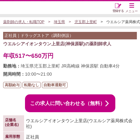
登録する
メニュー
薬剤師の求人・転職TOP
埼玉県
児玉郡上里町
ウエルシア薬局株式会
正社員｜ドラッグストア（調剤併設）
ウエルシアイオンタウン上里店(神保原駅)の薬剤師求人
年収517〜650万円
勤務地：
埼玉県児玉郡上里町 JR高崎線 神保原駅 自動車4分
開局時間：
10:00〜21:00
高額給与
転勤なし
自動車通勤可
この求人に問い合わせる（無料）
店舗名
ウエルシアイオンタウン上里店(ウエルシア薬局株式会
(企業名)
社)
雇用形態
正社員