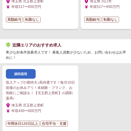
埼玉県 児玉郡上里町
埼玉県 川口市
年収517〜650万円
年収517〜650万円
高額給与
転勤なし
高額給与
転勤なし
近隣エリアのおすすめ求人
希少な好条件急募求人です！ 募集人員数が少ないため、お問い合わせはお早
めに！
収入アップの期待大♪高待遇です！毎月10日
前後のお休みアリ！未経験・ブランク、お
気軽にご相談を！【児玉郡上里町】の調剤
薬局♪
埼玉県 児玉郡上里町
年収430〜600万円
年間休日120日以上
住宅手当・支援