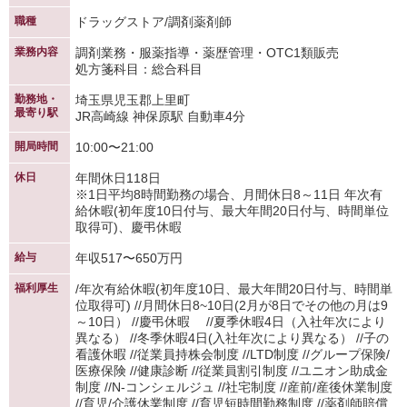
職種
ドラッグストア/調剤薬剤師
業務内容
調剤業務・服薬指導・薬歴管理・OTC1類販売
処方箋科目：総合科目
勤務地・
埼玉県児玉郡上里町
最寄り駅
JR高崎線 神保原駅 自動車4分
開局時間
10:00〜21:00
休日
年間休日118日
※1日平均8時間勤務の場合、月間休日8～11日 年次有
給休暇(初年度10日付与、最大年間20日付与、時間単位
取得可)、慶弔休暇
給与
年収517〜650万円
福利厚生
/年次有給休暇(初年度10日、最大年間20日付与、時間単
位取得可) //月間休日8~10日(2月が8日でその他の月は9
～10日） //慶弔休暇 //夏季休暇4日（入社年次により
異なる） //冬季休暇4日(入社年次により異なる） //子の
看護休暇 //従業員持株会制度 //LTD制度 //グループ保険/
医療保険 //健康診断 //従業員割引制度 //ユニオン助成金
制度 //N-コンシェルジュ //社宅制度 //産前/産後休業制度
//育児/介護休業制度 //育児短時間勤務制度 //薬剤師賠償