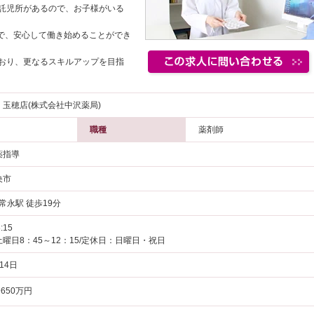
託児所があるので、お子様がいる
ので、安心して働き始めることができ
おり、更なるスキルアップを目指
玉穂店(株式会社中沢薬局)
職種
薬剤師
薬指導
央市
 常永駅 徒歩19分
:15
曜日8：45～12：15/定休日：日曜日・祝日
14日
650万円