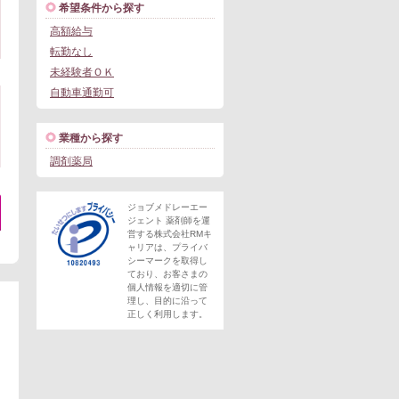
希望条件から探す
高額給与
転勤なし
未経験者ＯＫ
自動車通勤可
業種から探す
調剤薬局
ジョブメドレーエー
ジェント 薬剤師を運
営する株式会社RMキ
。
ャリアは、プライバ
シーマークを取得し
ており、お客さまの
個人情報を適切に管
理し、目的に沿って
正しく利用します。