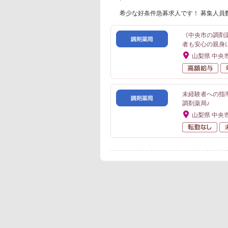
希少な好条件急募求人です！ 募集人員
《中央市の調剤
者も安心の親身
山梨県 中央
高
未経験者への指
調剤薬局♪
山梨県 中央
転