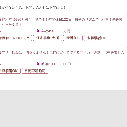
数が少ないため、お問い合わせはお早めに！
薬局》年収650万円も可能です！年間休日122日！自分のリズムでお仕事！未経験
になった支援！
市
年収450〜650万円
額給与
年間休日120日以上
住宅手当・支援
転勤なし
未経験者O
導アリ！転勤は一切ありません！気軽に寄り道できるマイカー通勤！【中央市】の
市
時給2100〜2500円
勤なし
未経験者OK
自動車通勤可