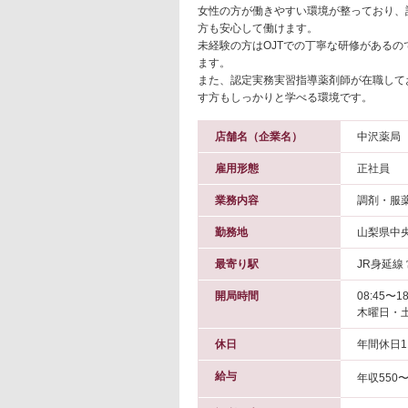
女性の方が働きやすい環境が整っており、
方も安心して働けます。
未経験の方はOJTでの丁寧な研修がある
ます。
また、認定実務実習指導薬剤師が在職して
す方もしっかりと学べる環境です。
店舗名（企業名）
中沢薬局 
雇用形態
正社員
業務内容
調剤・服
勤務地
山梨県中
最寄り駅
JR身延線
開局時間
08:45〜18
木曜日・土
休日
年間休日1
給与
年収550〜